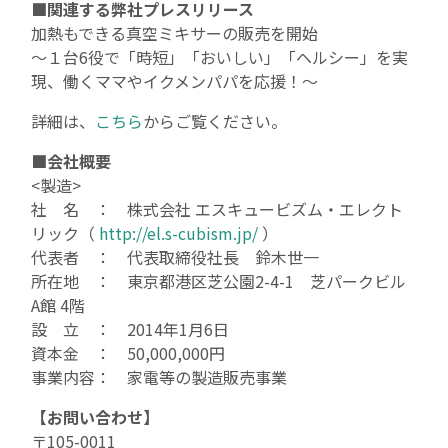
■関連する弊社プレスリリース
加熱もできる真空ミキサーの販売を開始
～１台6役で「時短」「おいしい」「ヘルシー」を実
現、働くママやイクメンパパを応援！～
詳細は、
こちら
からご覧ください。
■会社概要
<製造>
社 名 ： 株式会社 エスキュービズム・エレクト
リック（
http://el.s-cubism.jp/
）
代表者 ： 代表取締役社長 鈴木世一
所在地 ： 東京都港区芝公園2-4-1 芝パークビル
A館 4階
設 立 ： 2014年1月6日
資本金 ： 50,000,000円
事業内容： 家電等の製造販売事業
【お問い合わせ】
〒105-0011