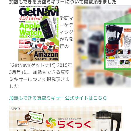
加熱もできる真空ミキサーについて掲載頂きました
事業一覧
学研マ
リテールソリューション事業
ーケテ
ィング
導入事例
から発
行の
アパレルソリューション事業
ブライダルDX事業
｢GetNavi(ゲットナビ) 2015年
5月号｣に、加熱もできる真空
ニュース
ミキサーについて掲載頂きま
した
プレスリリース
加熱もできる真空ミキサー公式サイトはこちら
メディア掲載情報
採用情報