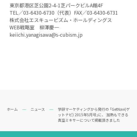
東京都港区芝公園2-4-1芝パークビルA館4F
TEL／03-6430-6730（代表）FAX／03-6430-6731
株式会社エスキュービズム・ホールディングス
WEB戦略室 柳澤慶一
keiichi.yanagisawa@s-cubism.jp
ホーム
ニュース
学研マーケティングから発行の ｢GetNavi(ゲ
ットナビ) 2015年5月号｣に、 加熱もできる
真空ミキサーについて掲載頂きました