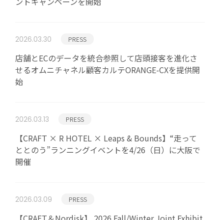
ントキャンペーンを開始
お問い合わせ
2026.03.30
PRESS
個人情報保護方針
店舗とECのデータを統合参照して店頭接客を進化さ
個人情報の取扱いについて
せるオムニチャネル顧客カルテORANGE-CXを提供開
始
Cookieポリシー
2026.03.13
PRESS
【CRAFT × R HOTEL × Leaps & Bounds】“走って
ととのう”ランニングイベントを4/26（日）に大阪で
開催
2026.03.09
PRESS
【CRAFT＆Nordisk】 2026 Fall/Winter Joint Exhibit