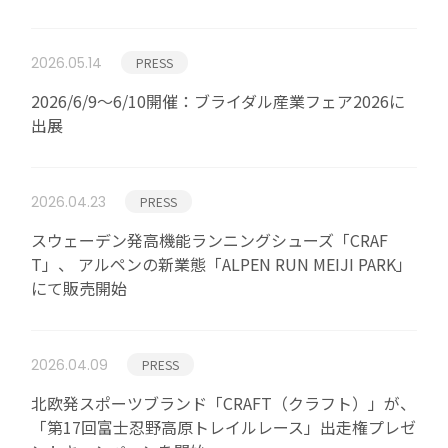
事業一覧
2026.05.14
PRESS
リテールソリューション事業
2026/6/9～6/10開催：ブライダル産業フェア2026に
導入事例
出展
アパレルソリューション事業
2026.04.23
PRESS
ブライダルDX事業
スウェーデン発高機能ランニングシューズ「CRAF
T」、 アルペンの新業態「ALPEN RUN MEIJI PARK」
ニュース
にて販売開始
プレスリリース
メディア掲載情報
2026.04.09
PRESS
北欧発スポーツブランド「CRAFT（クラフト）」が、
採用情報
「第17回富士忍野高原トレイルレース」出走権プレゼ