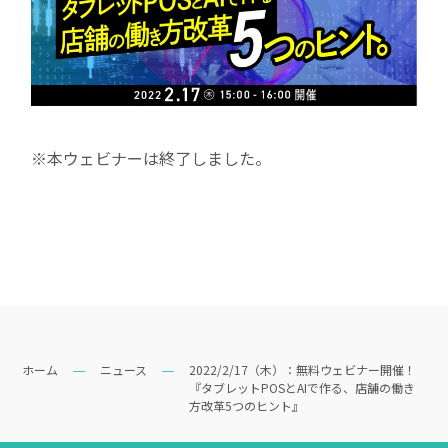
事業一覧
リテールソリューション事業
導入事例
※本ウェビナーは終了しました。
アパレルソリューション事業
ブライダルDX事業
ニュース
プレスリリース
メディア掲載情報
ホーム
ニュース
2022/2/17（木）：無料ウェビナー開催！
『タブレットPOSとAIで作る、店舗の働き
方改革5つのヒント』
採用情報