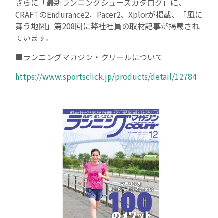
さらに「最新ランニングシューズカタログ」に、
CRAFTのEndurance2、Pacer2、Xplorが掲載、「風に
事業一覧
舞う地図」第208回に弊社社員の取材記事が掲載され
ています。
リテールソリューション事業
■ランニングマガジン・クリールについて
導入事例
https://www.sportsclick.jp/products/detail/12784
アパレルソリューション事業
ブライダルDX事業
ニュース
プレスリリース
メディア掲載情報
採用情報