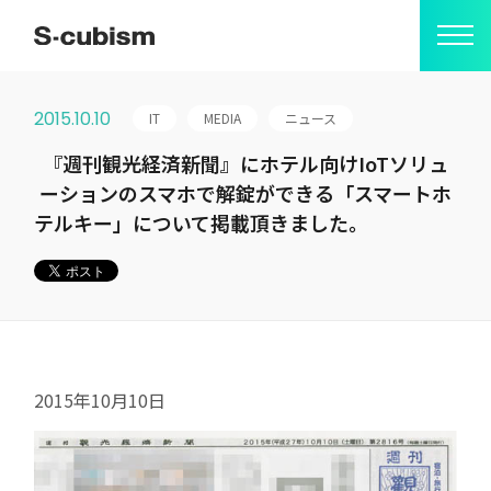
2015.10.10
IT
MEDIA
ニュース
会社情報
『週刊観光経済新聞』にホテル向けIoTソリュ
ーションのスマホで解錠ができる「スマートホ
ミッション
テルキー」について掲載頂きました。
S-cubismの由来
代表メッセージ
会社概要
2015年10月10日
アクセス
事業紹介