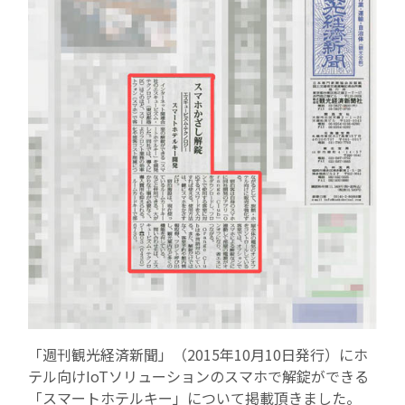
事業一覧
リテールソリューション事業
導入事例
アパレルソリューション事業
ブライダルDX事業
ニュース
プレスリリース
メディア掲載情報
「週刊観光経済新聞」（2015年10月10日発行）にホ
テル向けIoTソリューションのスマホで解錠ができる
採用情報
「スマートホテルキー」について掲載頂きました。